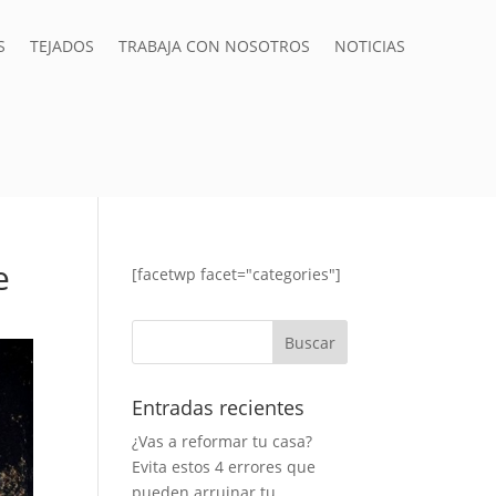
S
TEJADOS
TRABAJA CON NOSOTROS
NOTICIAS
e
[facetwp facet="categories"]
Entradas recientes
¿Vas a reformar tu casa?
Evita estos 4 errores que
pueden arruinar tu