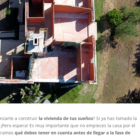
anzarte a construir
la vivienda de tus sueños
? Si ya has tomado la
 ¡Pero espera! Es muy importante que no empieces la casa por el
stramos
qué debes tener en cuenta antes de llegar a la fase de