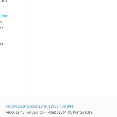
í que
iliar
o
os
 en
info@construccionesrm.es
986 708 984
Alcouce 43, Figueirido – Vilaboa
36140,
Pontevedra