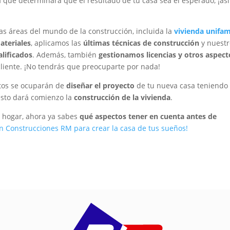
a que determinará que el resultado de tu casa sea el esperado, ¡as
s áreas del mundo de la construcción, incluida la
vivienda unifam
ateriales
, aplicamos las
últimas técnicas de construcción
y nuestr
alificados
. Además, también
gestionamos licencias y otros aspect
liente. ¡No tendrás que preocuparte por nada!
stos se ocuparán de
diseñar el proyecto
de tu nueva casa teniendo
esto dará comienzo la
construcción de la vivienda
.
o hogar, ahora ya sabes
qué aspectos tener en cuenta antes de
en Construcciones RM para crear la casa de tus sueños!