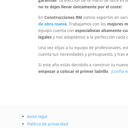
garantías
. La elección de la mano de obra es l
no te dejes llevar únicamente por el coste
!
En
Construcciones RM
somos expertos en varia
de obra nueva
. Trabajamos con los
mejores m
equipo cuenta con
especialistas altamente cu
legales
y nos adaptamos a la perfección cada c
Una vez elijas a tu equipo de profesionales, e
cuenta tus necesidades y presupuesto, y tras 
Si este año estás decidido a construir tu nuev
empezar a colocar el primer ladrillo
.
¡Confía 
Aviso legal
Política de privacidad