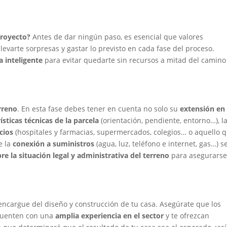
proyecto?
Antes de dar ningún paso, es esencial que valores
evarte sorpresas y gastar lo previsto en cada fase del proceso.
a inteligente
para evitar quedarte sin recursos a mitad del camino
rreno
. En esta fase debes tener en cuenta no solo su
extensión en
ísticas técnicas de la parcela
(orientación, pendiente, entorno…), l
cios
(hospitales y farmacias, supermercados, colegios… o aquello 
e la
conexión a suministros
(agua, luz, teléfono e internet, gas…) s
bre la situación legal y administrativa del terreno
para asegurarse
ncargue del diseño y construcción de tu casa. Asegúrate que los
cuenten con una
amplia experiencia en el sector
y te ofrezcan