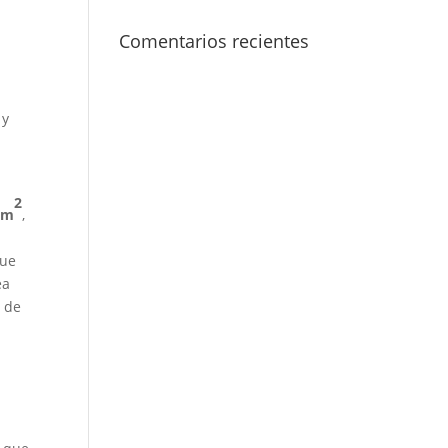
Comentarios recientes
 y
2
 m
,
a
que
ea
 de