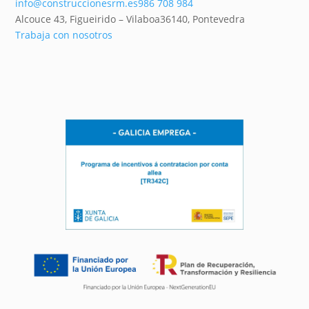
info@construccionesrm.es
986 708 984
Alcouce 43, Figueirido – Vilaboa
36140,
Pontevedra
Trabaja con nosotros