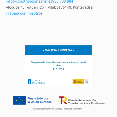
info@construccionesrm.es
986 708 984
Alcouce 43, Figueirido – Vilaboa
36140,
Pontevedra
Trabaja con nosotros