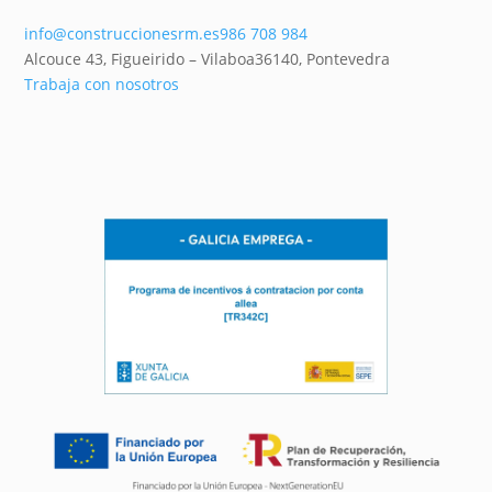
info@construccionesrm.es
986 708 984
Alcouce 43, Figueirido – Vilaboa
36140,
Pontevedra
Trabaja con nosotros