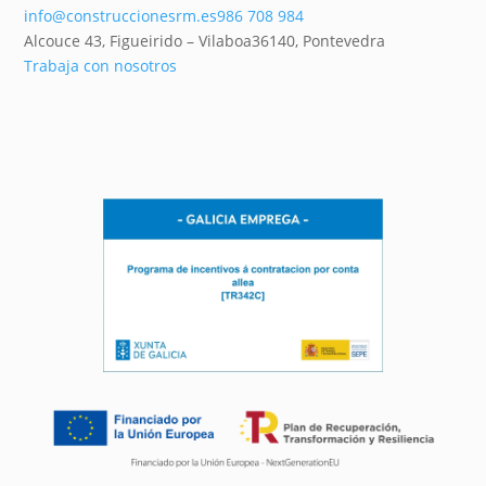
info@construccionesrm.es
986 708 984
Alcouce 43, Figueirido – Vilaboa
36140,
Pontevedra
Trabaja con nosotros