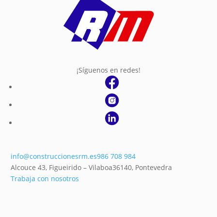
¡Síguenos en redes!
info@construccionesrm.es
986 708 984
Alcouce 43, Figueirido – Vilaboa
36140,
Pontevedra
Trabaja con nosotros