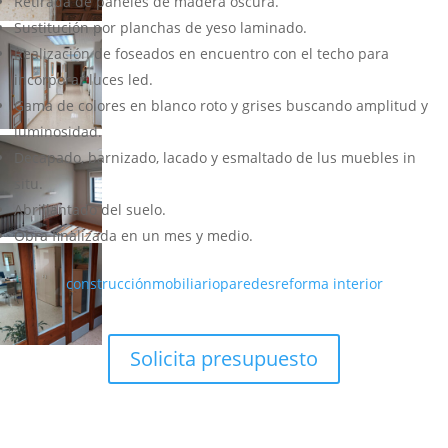
Retirada de paneles de madera oscura.
Sustitución por planchas de yeso laminado.
Realización de foseados en encuentro con el techo para
incorporar luces led.
Gama de colores en blanco roto y grises buscando amplitud y
luminosidad.
Decapado, barnizado, lacado y esmaltado de lus muebles in
situ.
Abrillantado del suelo.
Obra finalizada en un mes y medio.
construcción
mobiliario
paredes
reforma interior
Solicita presupuesto