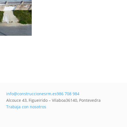
info@construccionesrm.es
986 708 984
Alcouce 43, Figueirido – Vilaboa
36140,
Pontevedra
Trabaja con nosotros