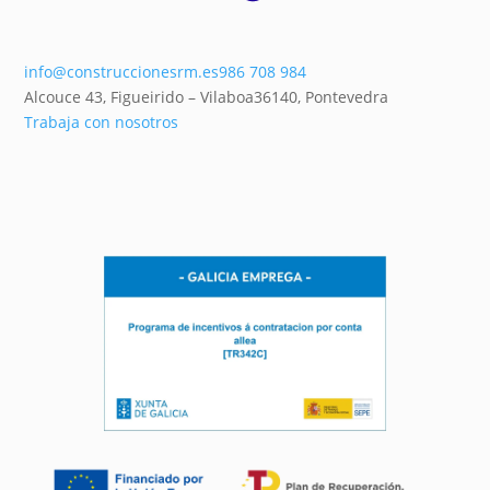
info@construccionesrm.es
986 708 984
Alcouce 43, Figueirido – Vilaboa
36140,
Pontevedra
Trabaja con nosotros