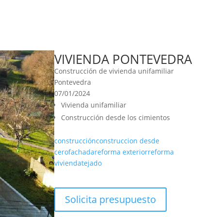
VIVIENDA PONTEVEDRA
Construcción de vivienda unifamiliar
Pontevedra
07/01/2024
Vivienda unifamiliar
Construcción desde los cimientos
construcción
construccion desde
cero
fachada
reforma exterior
reforma
vivienda
tejado
Solicita presupuesto