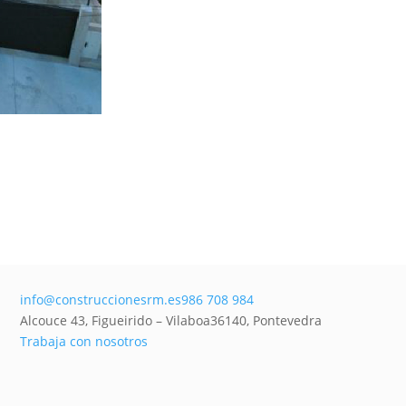
info@construccionesrm.es
986 708 984
Alcouce 43, Figueirido – Vilaboa
36140,
Pontevedra
Trabaja con nosotros