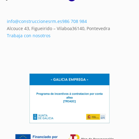
info@construccionesrm.es
986 708 984
Alcouce 43, Figueirido – Vilaboa
36140,
Pontevedra
Trabaja con nosotros