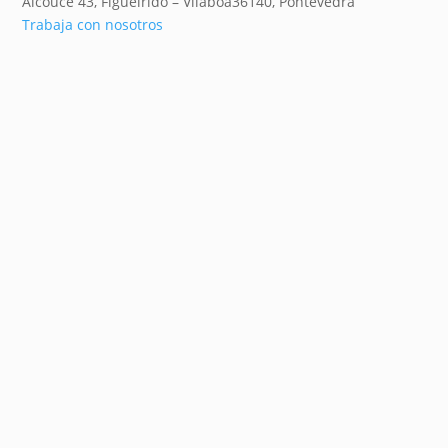
Alcouce 43, Figueirido – Vilaboa
36140,
Pontevedra
Trabaja con nosotros