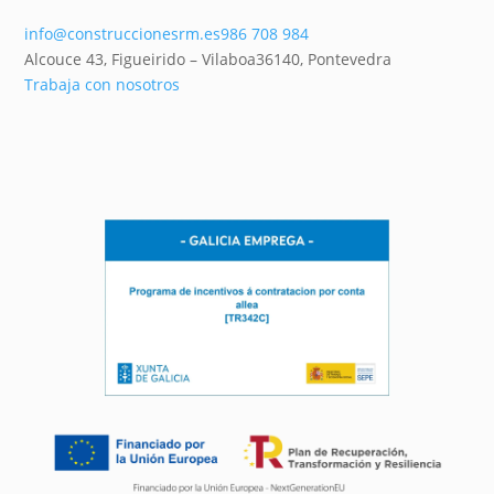
info@construccionesrm.es
986 708 984
Alcouce 43, Figueirido – Vilaboa
36140,
Pontevedra
Trabaja con nosotros