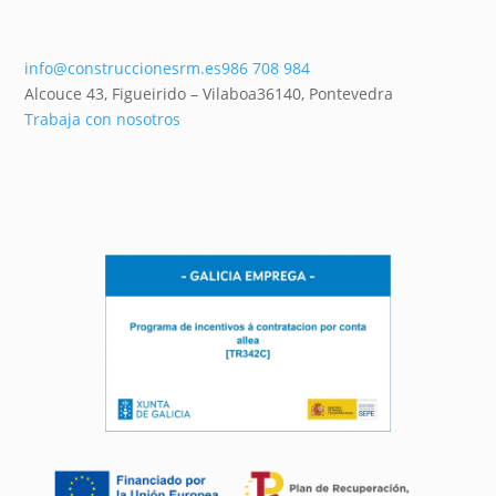
info@construccionesrm.es
986 708 984
Alcouce 43, Figueirido – Vilaboa
36140,
Pontevedra
Trabaja con nosotros