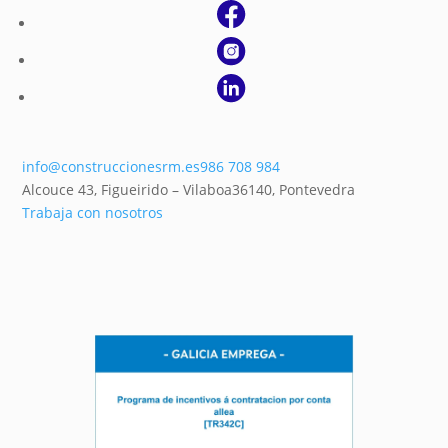
info@construccionesrm.es
986 708 984
Alcouce 43, Figueirido – Vilaboa
36140,
Pontevedra
Trabaja con nosotros