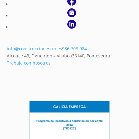
info@construccionesrm.es
986 708 984
Alcouce 43, Figueirido – Vilaboa
36140,
Pontevedra
Trabaja con nosotros