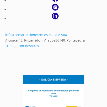
info@construccionesrm.es
986 708 984
Alcouce 43, Figueirido – Vilaboa
36140,
Pontevedra
Trabaja con nosotros