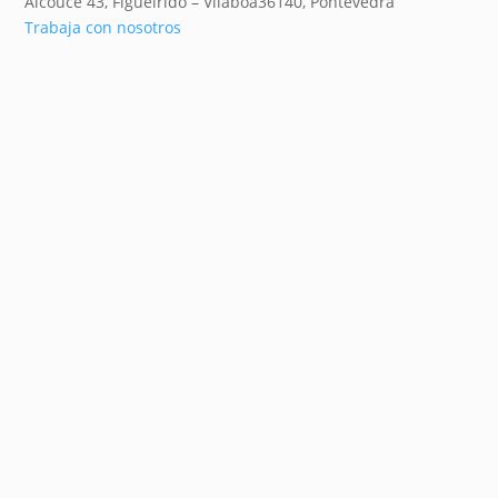
Alcouce 43, Figueirido – Vilaboa
36140,
Pontevedra
Trabaja con nosotros