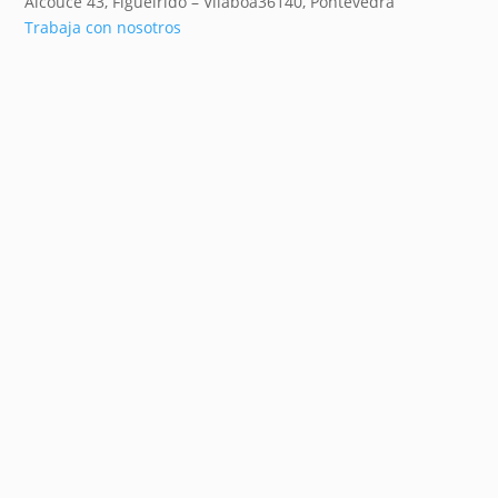
Alcouce 43, Figueirido – Vilaboa
36140,
Pontevedra
Trabaja con nosotros