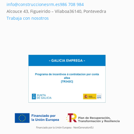
info@construccionesrm.es
986 708 984
Alcouce 43, Figueirido – Vilaboa
36140,
Pontevedra
Trabaja con nosotros