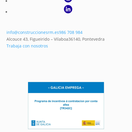
info@construccionesrm.es
986 708 984
Alcouce 43, Figueirido – Vilaboa
36140,
Pontevedra
Trabaja con nosotros