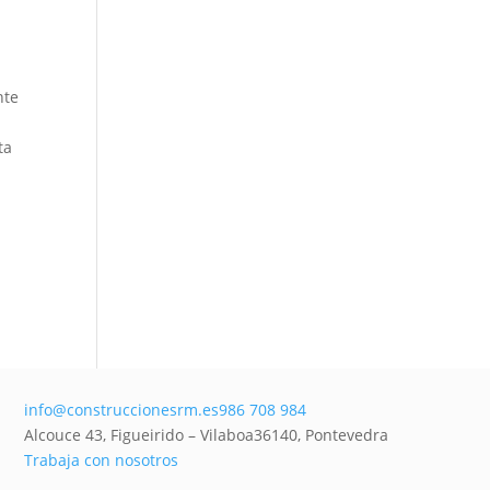
nte
ta
info@construccionesrm.es
986 708 984
Alcouce 43, Figueirido – Vilaboa
36140,
Pontevedra
Trabaja con nosotros