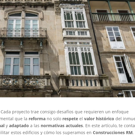
l. Cada proyecto trae consigo desafíos que requieren un enfoque
amental que la
reforma
no solo
respete
el
valor histórico
del inmue
nal
y
adaptado
a las
normativas
actuales
. En este artículo, te con
ilitar estos edificios y cómo los superamos en
Construcciones RM
.