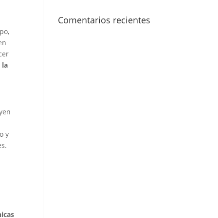
Comentarios recientes
po,
en
cer
 la
uyen
o y
es.
nicas