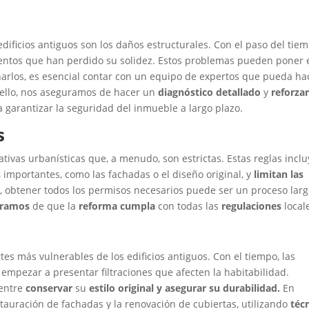
dificios antiguos son los daños estructurales. Con el paso del tiem
mientos que han perdido su solidez. Estos problemas pueden poner 
arlos, es esencial contar con un equipo de expertos que pueda ha
 ello, nos aseguramos de hacer un
diagnóstico detallado
y
reforzar
a garantizar la seguridad del inmueble a largo plazo.
s
tivas urbanísticas que, a menudo, son estrictas. Estas reglas incl
s
importantes, como las fachadas o el diseño original, y
limitan las
obtener todos los permisos necesarios puede ser un proceso larg
uramos
de que la
reforma
cumpla
con todas las
regulaciones
local
tes más vulnerables de los edificios antiguos. Con el tiempo, las
empezar a presentar filtraciones que afecten la habitabilidad.
 entre
conservar
su
estilo original y asegurar su durabilidad.
En
tauración de fachadas y la renovación de cubiertas, utilizando
téc