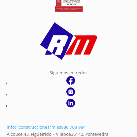
¡Síguenos en redes!
info@construccionesrm.es
986 708 984
Alcouce 43, Figueirido – Vilaboa
36140,
Pontevedra