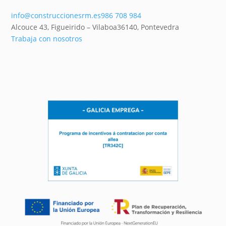
info@construccionesrm.es
986 708 984
Alcouce 43, Figueirido – Vilaboa
36140,
Pontevedra
Trabaja con nosotros