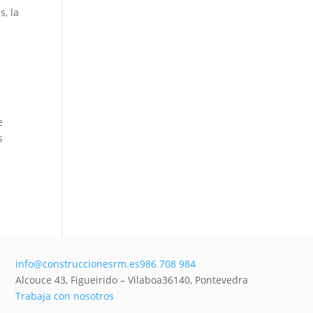
s, la
e
s
info@construccionesrm.es
986 708 984
Alcouce 43, Figueirido – Vilaboa
36140,
Pontevedra
Trabaja con nosotros